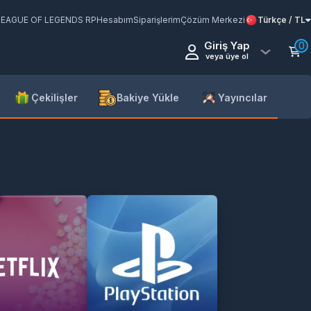
LEAGUE OF LEGENDS RP
Hesabım
Siparişlerim
Çözüm Merkezi
Türkçe / TL
Giriş Yap
0
veya üye ol
Çekilişler
Bakiye Yükle
Yayıncılar