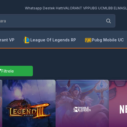
Whatsapp Destek Hattı
VALORANT VP
PUBG UC
MLBB ELMAS
rant VP
League Of Legends RP
Pubg Mobile UC
Filtrele