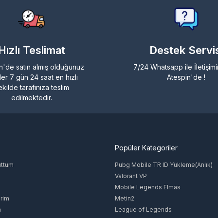
Hızlı Teslimat
Destek Servis
n'de satın almış olduğunuz
7/24 Whatsapp ile İletişim
ler 7 gün 24 saat en hızlı
Atespin'de !
ekilde tarafınıza teslim
edilmektedir.
Popüler Kategoriler
uttum
Pubg Mobile TR ID Yükleme(Anlık)
Valorant VP
Mobile Legends Elmas
rim
Metin2
m
League of Legends