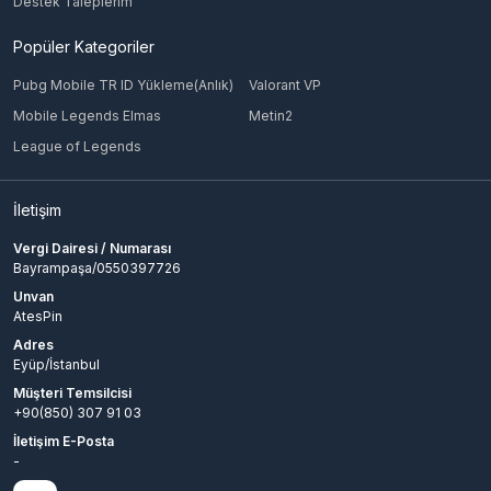
Destek Taleplerim
Popüler Kategoriler
Pubg Mobile TR ID Yükleme(Anlık)
Valorant VP
Mobile Legends Elmas
Metin2
League of Legends
İletişim
Vergi Dairesi / Numarası
Bayrampaşa/0550397726
Unvan
AtesPin
Adres
Eyüp/İstanbul
Müşteri Temsilcisi
+90(850) 307 91 03
İletişim E-Posta
-