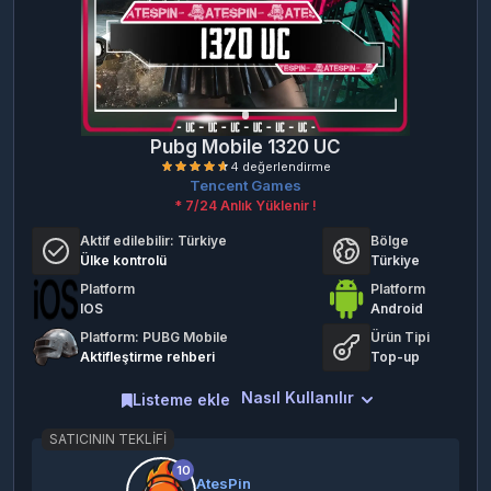
Pubg Mobile 1320 UC
Tencent Games
* 7/24 Anlık Yüklenir !
Aktif edilebilir:
Türkiye
Bölge
Ülke kontrolü
Türkiye
Platform
Platform
IOS
Android
4 değerlendirme
Platform: PUBG Mobile
Ürün Tipi
Aktifleştirme rehberi
Top-up
Nasıl Kullanılır
Listeme ekle
SATICININ TEKLIFI
10
AtesPin