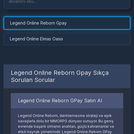
Legend Online Reborn GPay
devamını oku...
Nedir?
GPay, Legend Online Reborn'da oyun içi satın alımlar için
Legend Online Reborn Gpay
kullanılan pratik bir ödeme yöntemidir. GPay ile Elmas ve Oasis
gibi premium oyun içi para birimlerini hızlı ve güvenli bir
şekilde satın alabilirsiniz. Bu ödeme yöntemi, oyun içindeki
Legend Online Elmas Oasis
alışverişlerinizi kolaylaştırır ve hızlı erişim sağlar.
Legend Online Reborn GPay satın alarak, oyun içindeki
gücünüzü hızla artırabilir ve rakiplerinize karşı üstünlük
Legend Online Reborn Gpay Sıkça
sağlayabilirsiniz. Hızlı ve güvenli ödeme, anında teslimat ve
Sorulan Sorular
özel bonuslarla dolu bir oyun deneyimi için hemen
Atespin'den GPay ile satın alım yapın ve Legend Online
Reborn dünyasında fark yaratın!
Legend Online Reborn GPay Satın Al
Legend Online Reborn, derinlemesine strateji ve epik
savaşlarla dolu bir MMORPG dünyası sunuyor. Bu geniş
evrende başarılı olmanın anahtarı, güçlü kahramanlar ve
etkili kaynak yönetimidir. Legend Online Reborn GPay