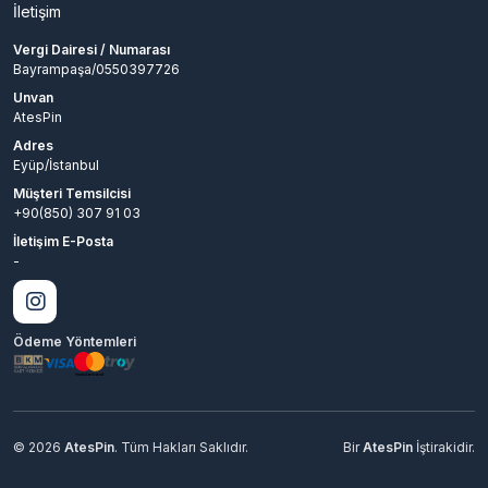
İletişim
Vergi Dairesi / Numarası
Bayrampaşa/0550397726
Unvan
AtesPin
Adres
Eyüp/İstanbul
Müşteri Temsilcisi
+90(850) 307 91 03
İletişim E-Posta
-
Ödeme Yöntemleri
© 2026
AtesPin
. Tüm Hakları Saklıdır.
Bir
AtesPin
İştirakidir.