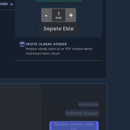
nılır
Sepete Ekle
HEDIYE OLARAK GÖNDER
Hediye olarak satın al ve PDF hediye kartın
indirmeye hazır olsun.
İndirim tutarı
İndirimli toplam
Birlikte sepete ekle
(2)