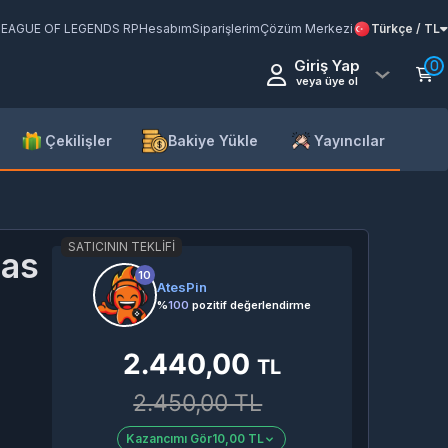
LEAGUE OF LEGENDS RP
Hesabım
Siparişlerim
Çözüm Merkezi
Türkçe / TL
Giriş Yap
0
veya üye ol
Çekilişler
Bakiye Yükle
Yayıncılar
SATICININ TEKLIFI
mas
10
AtesPin
%
100
pozitif değerlendirme
2.440,00
TL
2.450,00 TL
Kazancımı Gör
10,00 TL