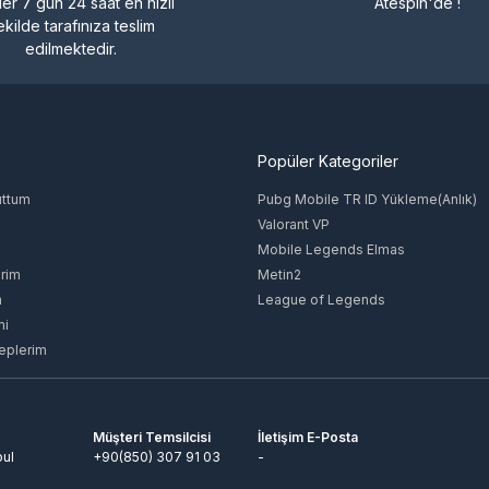
ler 7 gün 24 saat en hızlı
Atespin'de !
ekilde tarafınıza teslim
edilmektedir.
Popüler Kategoriler
uttum
Pubg Mobile TR ID Yükleme(Anlık)
Valorant VP
Mobile Legends Elmas
rim
Metin2
m
League of Legends
mi
eplerim
Müşteri Temsilcisi
İletişim E-Posta
bul
+90(850) 307 91 03
-