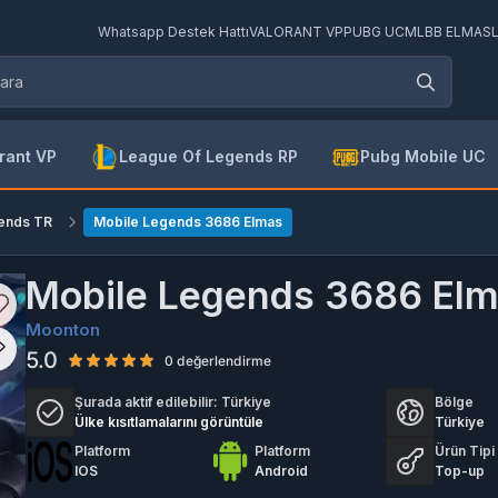
Whatsapp Destek Hattı
VALORANT VP
PUBG UC
MLBB ELMAS
rant VP
League Of Legends RP
Pubg Mobile UC
ends TR
Mobile Legends 3686 Elmas
Mobile Legends 3686 El
Moonton
5.0
0 değerlendirme
Şurada aktif edilebilir:
Türkiye
Bölge
Ülke kısıtlamalarını görüntüle
Türkiye
Platform
Platform
Ürün Tipi
IOS
Android
Top-up