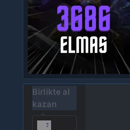
Birlikte al
kazan