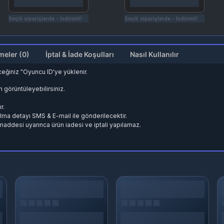
Seçili siparişlerde - İndirimli!
Seçili siparişlerde - İndirimli!
Değerlendirmeler (0)
İptal & İade Koşulları
Nasıl Kullanılır
eğiniz "Oyuncu ID'ye yüklenir.
en görüntüleyebilirsiniz.
r.
 alma detayı SMS & E-mail ile gönderilecektir.
. maddesi uyarınca ürün iadesi ve iptali yapılamaz.