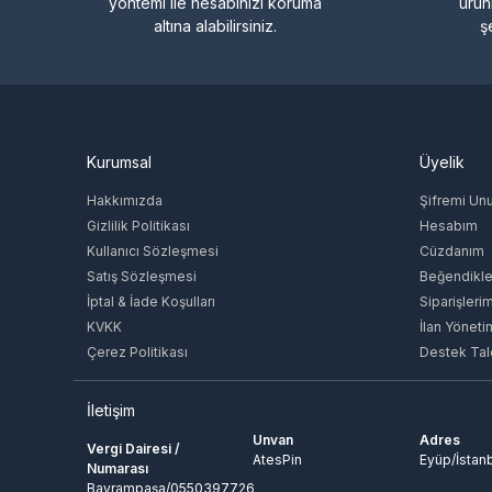
yöntemi ile hesabınızı koruma
ürün
altına alabilirsiniz.
ş
Kurumsal
Üyelik
Hakkımızda
Şifremi Un
Gizlilik Politikası
Hesabım
Kullanıcı Sözleşmesi
Cüzdanım
Satış Sözleşmesi
Beğendikle
İptal & İade Koşulları
Siparişleri
KVKK
İlan Yöneti
Çerez Politikası
Destek Tal
İletişim
Unvan
Adres
Vergi Dairesi /
AtesPin
Eyüp/İstan
Numarası
Bayrampaşa/0550397726