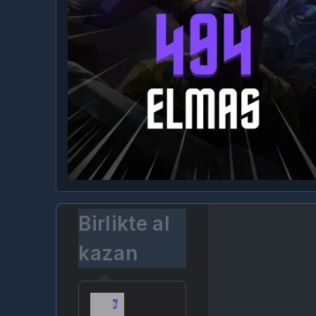
Birlikte al
kazan