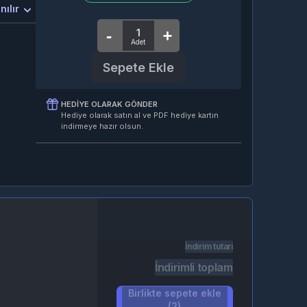
nılır
Sepete Ekle
HEDIYE OLARAK GÖNDER
Hediye olarak satın al ve PDF hediye kartın
indirmeye hazır olsun.
İndirim tutarı
İndirimli toplam
Birlikte sepete ekle
(2)