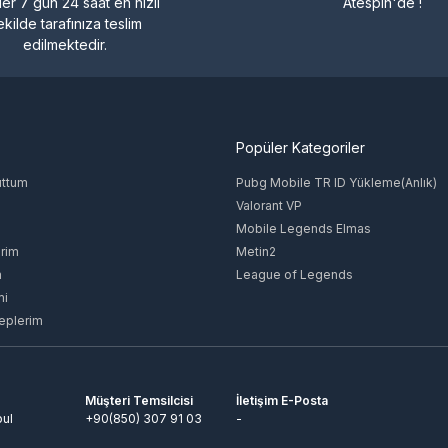
ler 7 gün 24 saat en hızlı
Atespin'de !
ekilde tarafınıza teslim
edilmektedir.
Popüler Kategoriler
uttum
Pubg Mobile TR ID Yükleme(Anlık)
Valorant VP
Mobile Legends Elmas
rim
Metin2
m
League of Legends
mi
eplerim
Müşteri Temsilcisi
İletişim E-Posta
bul
+90(850) 307 91 03
-