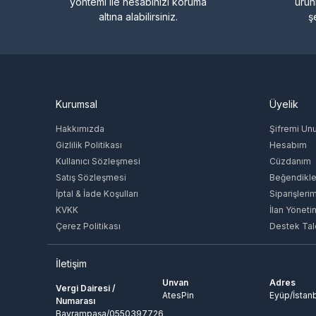
yöntemi ile hesabınızı koruma
ürün
altına alabilirsiniz.
ş
Kurumsal
Üyelik
Hakkımızda
Şifremi Un
Gizlilik Politikası
Hesabım
Kullanıcı Sözleşmesi
Cüzdanım
Satış Sözleşmesi
Beğendikle
İptal & İade Koşulları
Siparişleri
KVKK
İlan Yöneti
Çerez Politikası
Destek Tal
İletişim
Unvan
Adres
Vergi Dairesi /
AtesPin
Eyüp/İstan
Numarası
Bayrampaşa/0550397726