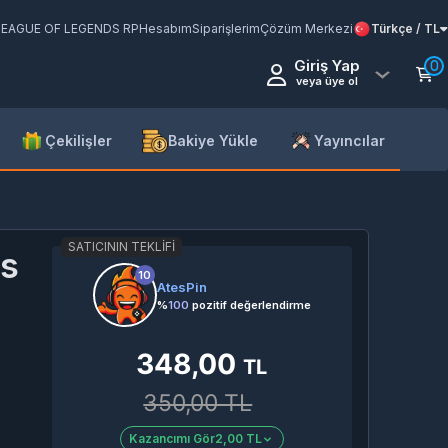
LEAGUE OF LEGENDS RP
Hesabım
Siparişlerim
Çözüm Merkezi
Türkçe / TL
Giriş Yap
0
veya üye ol
Çekilişler
Bakiye Yükle
Yayıncılar
SATICININ TEKLIFI
as
10
AtesPin
%
100
pozitif değerlendirme
348,00
TL
350,00 TL
Kazancımı Gör
2,00 TL