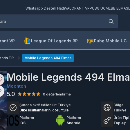
Whatsapp Destek Hattı
VALORANT VP
PUBG UC
MLBB ELMAS
rant VP
League Of Legends RP
Pubg Mobile UC
ends TR
Mobile Legends 494 Elmas
Mobile Legends 494 Elm
Moonton
5.0
0 değerlendirme
Şurada aktif edilebilir:
Türkiye
Bölge
Ülke kısıtlamalarını görüntüle
Türkiye
Platform
Platform
Ürün Tipi
IOS
Android
Top-up